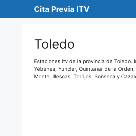
Saltar
Cita Previa ITV
al
contenido
Toledo
Estaciones Itv de la provincia de Toledo. 
Yébenes, Yuncler, Quintanar de la Orden,
Monte, Illescas, Torrijos, Sonseca y Caza