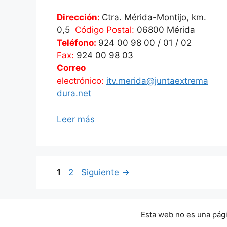
Dirección:
Ctra. Mérida-Montijo, km.
0,5
Código Postal:
06800 Mérida
Teléfono:
924 00 98 00 / 01 / 02
Fax:
924 00 98 03
Correo
electrónico:
itv.merida@juntaextrema
dura.net
Leer más
Página
Página
1
2
Siguiente
→
Esta web no es una págin