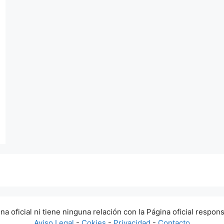
a oficial ni tiene ninguna relación con la Página oficial respons
Aviso Legal
-
Cokies
-
Privacidad
-
Contacto