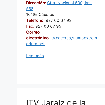
Dirección:
Ctra. Nacional 630, km.
558
10195 Cáceres
Teléfono:
927 00 67 92
Fax:
927 00 67 95
Correo
electrónico:
itv.caceres@juntaextrem
adura.net
Leer más
ITV Jaraíz de la