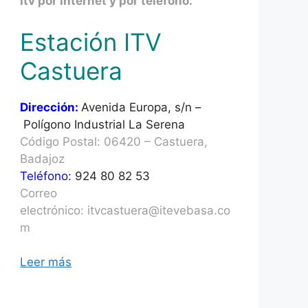
Itv por Internet y por teléfono.
Estación ITV
Castuera
Dirección:
Avenida Europa, s/n –
Polígono Industrial La Serena
Código Postal: 06420 – Castuera,
Badajoz
Teléfono:
924 80 82 53
Correo
electrónico: itvcastuera@itevebasa.co
m
Leer más