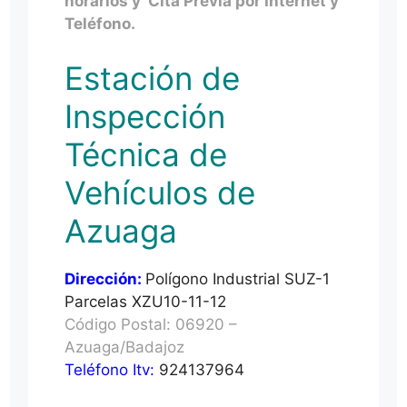
horarios y Cita Previa por Internet y
Teléfono.
Estación de
Inspección
Técnica de
Vehículos de
Azuaga
Dirección:
Polígono Industrial SUZ-1
Parcelas XZU10-11-12
Código Postal: 06920 –
Azuaga/Badajoz
Teléfono Itv:
924137964