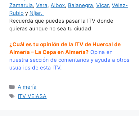
Zamarula
,
Vera
,
Albox
,
Balanegra
,
Vícar
,
Vélez-
Rubio
y
Níjar.
Recuerda que puedes pasar la ITV donde
quieras aunque no sea tu ciudad
¿Cuál es tu opinión de la ITV de Huercal de
Almería – La Cepa en Almería?
Opina en
nuestra sección de comentarios y ayuda a otros
usuarios de esta ITV.
Categorías
Almería
Etiquetas
ITV VEiASA