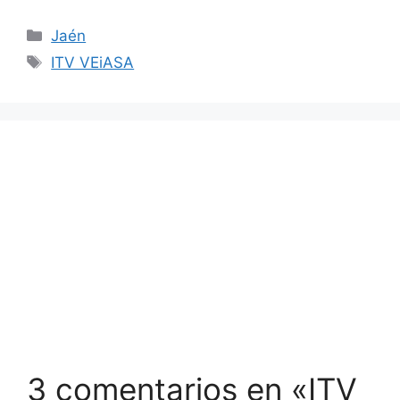
Categorías
Jaén
Etiquetas
ITV VEiASA
3 comentarios en «ITV