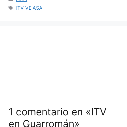
Etiquetas
ITV VEiASA
1 comentario en «ITV
en Guarromán»