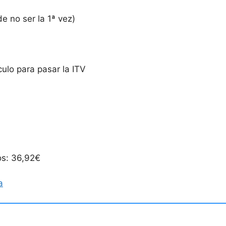
e no ser la 1ª vez)
.
lo para pasar la ITV
os: 36,92€
a