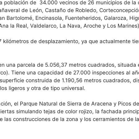
a población de 34.000 vecinos de 26 municipios de la c
añaveral de León, Castaño de Robledo, Corteconcepció
Bartolomé, Encinasola, Fuenteheridos, Galaroza, Higue
 Ana la Real, Valdelarco, La Nava, Aroche y Los Marines)
7 kilómetros de desplazamiento, ya que actualmente ti
en una parcela de 5.056,37 metros cuadrados, situada en
rco). Tiene una capacidad de 27.000 inspecciones al a
uperficie construida de 1.190,56 metros cuadrados, distr
os ligeros y otra de tipo universal.
ación, el Parque Natural de Sierra de Aracena y Picos d
iertas simulando tejas de color rojizo, la fachada princ
e las construcciones de la zona y los cerramientos de 