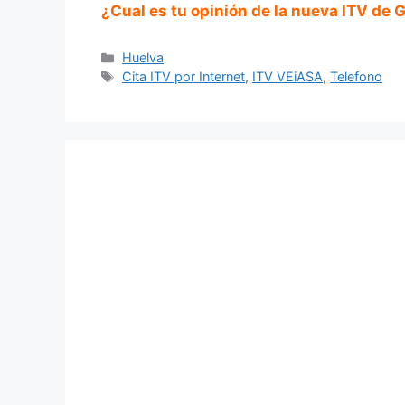
¿Cual es tu opinión de la nueva ITV de 
Categorías
Huelva
Etiquetas
Cita ITV por Internet
,
ITV VEiASA
,
Telefono